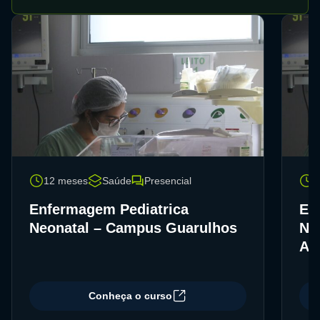
12 meses
Saúde
Presencial
1
Enfermagem Pediatrica
En
Neonatal – Campus Guarulhos
Ne
Ad
Conheça o curso