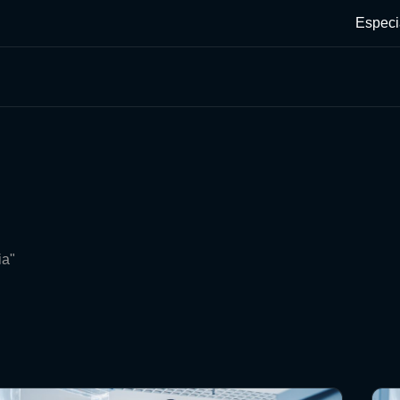
Especi
ia"