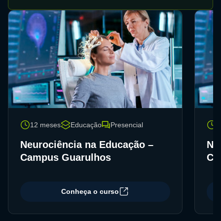
12 meses
Educação
Presencial
1
Neurociência na Educação –
Ne
Campus Guarulhos
Ca
Conheça o curso