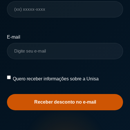
E-mail
Quero
Quero receber informações sobre a Unisa
receber
informações
sobre
a
Unisa