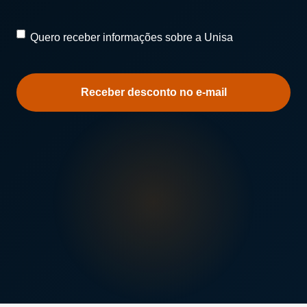
Quero
Quero receber informações sobre a Unisa
receber
informações
sobre
a
Unisa