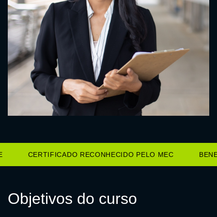
CERTIFICADO RECONHECIDO PELO MEC
BENEF
Objetivos do curso