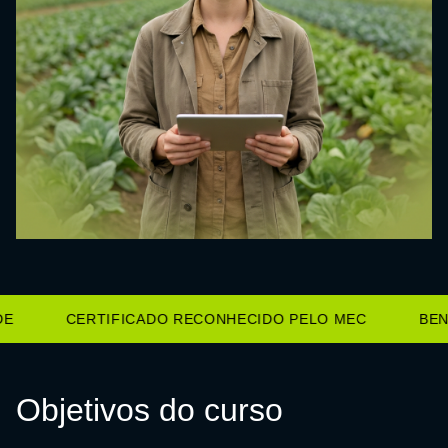
CERTIFICADO RECONHECIDO PELO MEC
BENE
Objetivos do curso