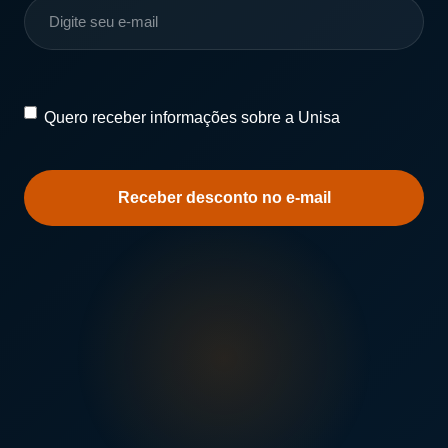
Quero
Quero receber informações sobre a Unisa
receber
informações
sobre
a
Unisa