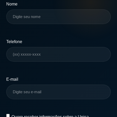
Nome
Telefone
E-mail
Quero
Quero receber informações sobre a Unisa