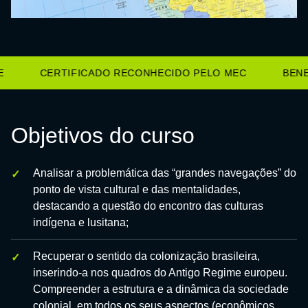
CERTIFICADO RECONHECIDO PELO MEC
BENEF
Objetivos do curso
Analisar a problemática das “grandes navegações” do
ponto de vista cultural e das mentalidades,
destacando a questão do encontro das culturas
indígena e lusitana;
Recuperar o sentido da colonização brasileira,
inserindo-a nos quadros do Antigo Regime europeu.
Compreender a estrutura e a dinâmica da sociedade
colonial, em todos os seus aspectos (econômicos,