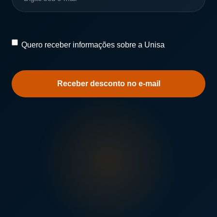
Quero
Quero receber informações sobre a Unisa
receber
informações
sobre
a
Unisa