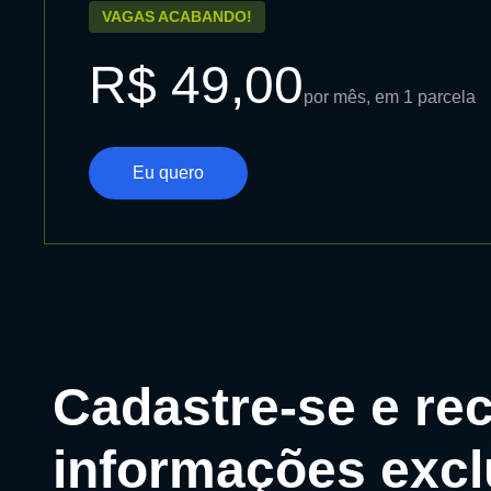
VAGAS ACABANDO!
R$ 49,00
por mês, em 1 parcela
Eu quero
Cadastre-se e re
informações excl