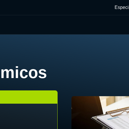
Especi
ômicos