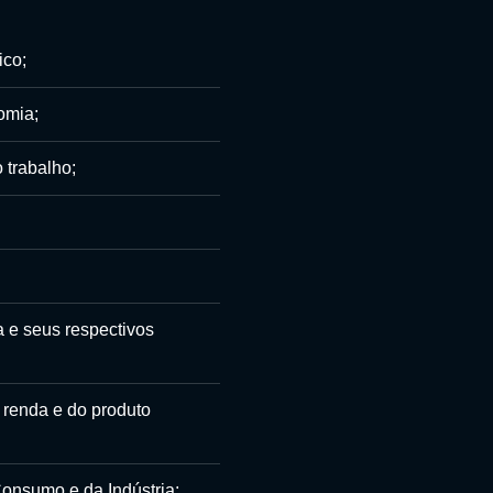
co;
omia;
 trabalho;
 e seus respectivos
renda e do produto
Consumo e da Indústria;