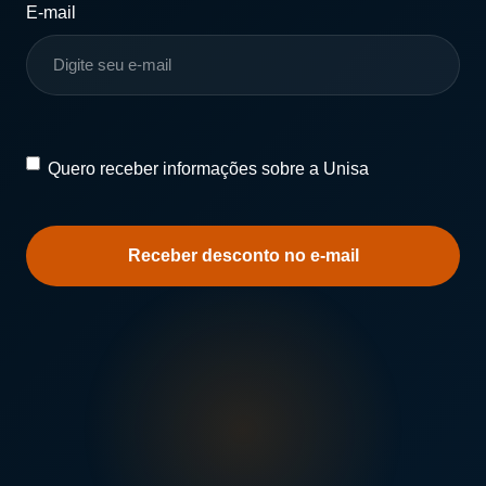
E-mail
Quero
Quero receber informações sobre a Unisa
receber
informações
sobre
a
Unisa