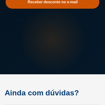
a
Unisa
Ainda com dúvidas?