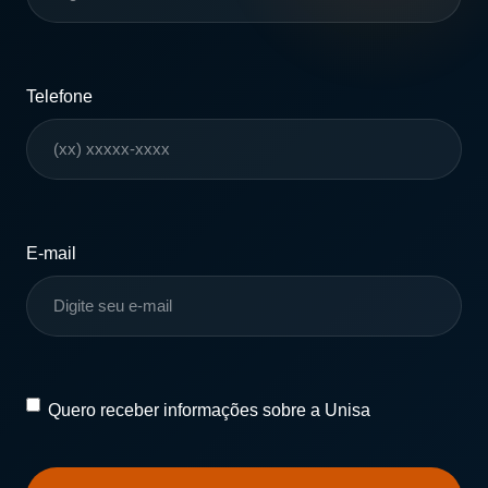
Telefone
E-mail
Quero
Quero receber informações sobre a Unisa
receber
informações
sobre