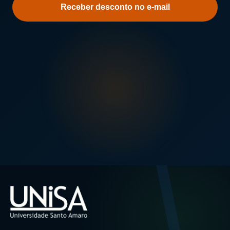
sobre
a
Unisa