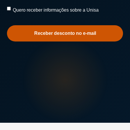
Quero
Quero receber informações sobre a Unisa
receber
informações
sobre
a
Unisa