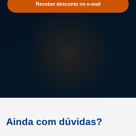
sobre
a
Unisa
Ainda com dúvidas?