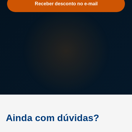
sobre
a
Unisa
Ainda com dúvidas?