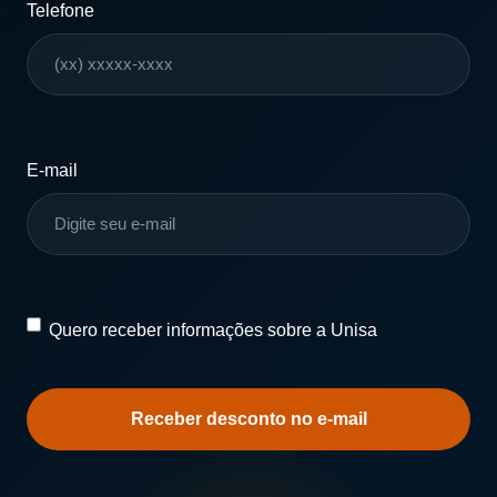
Telefone
E-mail
Quero
Quero receber informações sobre a Unisa
receber
informações
sobre
a
Unisa