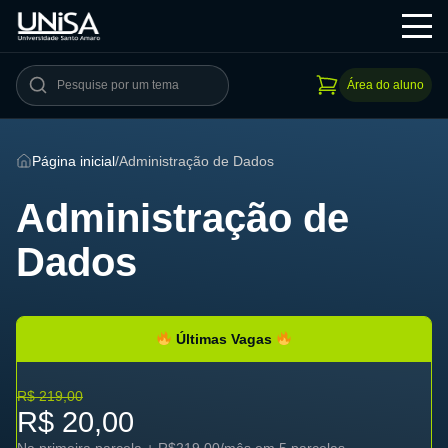
Área do aluno
Página inicial
/
Administração de Dados
Administração de
Dados
Últimas Vagas
R$ 219,00
R$ 20,00
Na primeira parcela + R$219,00/mês em 5 parcelas