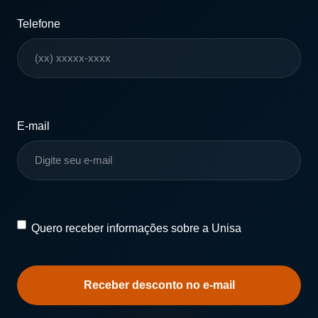
Telefone
E-mail
Quero
Quero receber informações sobre a Unisa
receber
informações
sobre
a
Unisa