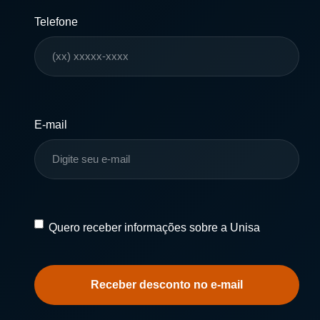
Telefone
E-mail
Quero
Quero receber informações sobre a Unisa
receber
informações
sobre
a
Unisa