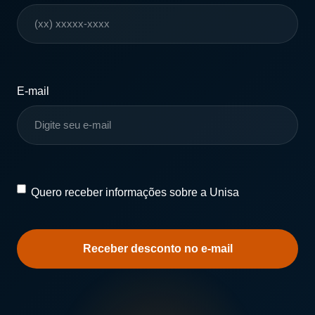
E-mail
Quero
Quero receber informações sobre a Unisa
receber
informações
sobre
a
Unisa