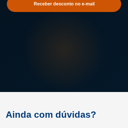
sobre
a
Unisa
Ainda com dúvidas?