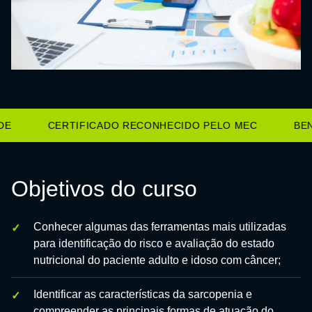
E
CERTIFICADO RECONHECIDO PELO MEC
BENE
Objetivos do curso
Conhecer algumas das ferramentas mais utilizadas
para identificação do risco e avaliação do estado
nutricional do paciente adulto e idoso com câncer;
Identificar as características da sarcopenia e
compreender as principais formas de atuação do