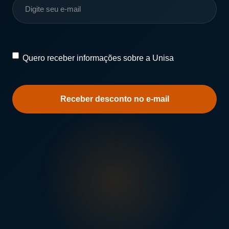
Quero
Quero receber informações sobre a Unisa
receber
informações
sobre
a
Unisa