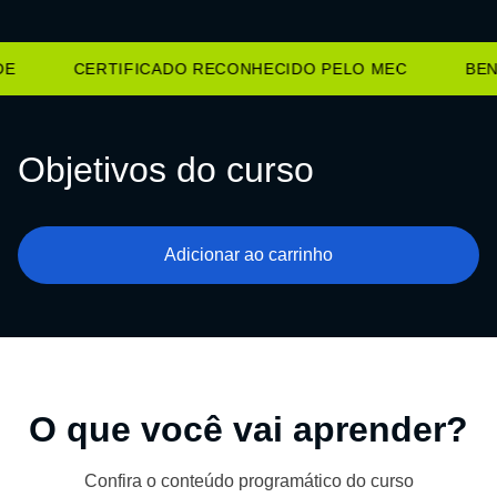
E
CERTIFICADO RECONHECIDO PELO MEC
BENE
Objetivos do curso
Adicionar ao carrinho
O que você vai aprender?
Confira o conteúdo programático do curso