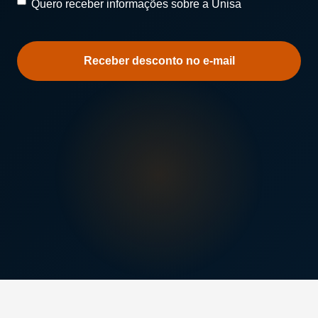
Quero
Quero receber informações sobre a Unisa
receber
informações
sobre
a
Unisa