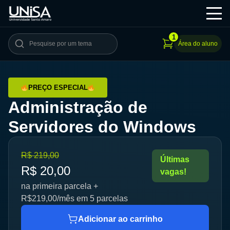
1
Área do aluno
PREÇO ESPECIAL
Administração de
Servidores do Windows
O
O
R$
219,00
Últimas
preço
preço
R$
20,00
vagas!
original
atual
na primeira parcela +
era:
é:
R$219,00/mês em 5 parcelas
R$ 219,00.
R$ 20,00.
Adicionar ao carrinho