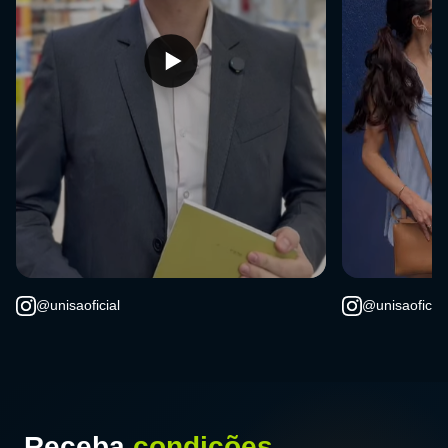
@unisaoficial
@unisaoficial
Receba
condições