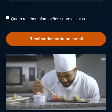
Quero
Quero receber informações sobre a Unisa
receber
informações
sobre
a
Unisa