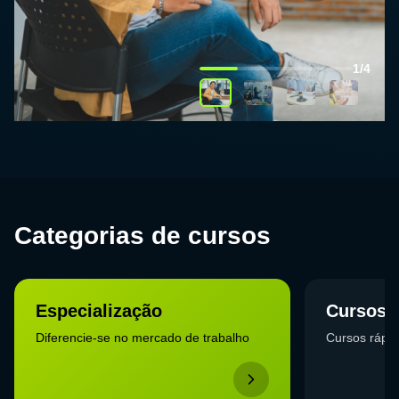
1/4
Categorias de cursos
Especialização
Cursos L
Diferencie-se no mercado de trabalho
Cursos rápid